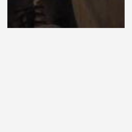
Holzbau Deutschland
Holzforschung Austria
Bund Deutscher
Zimmermeister
Holzfeuchte
Holzfeuchte, auch Holzfeuchtigkeit, relative
Holzfeuchtigkeit, Feuchtigkeitsgehalt des Holzes
Die Holzfeuchte bezeichnet das Verhältnis des im
Holz
enthaltenen Wassergewichtes zum Gewicht des
absolut trockenen Holzes (Darrmasse) in %. Für die