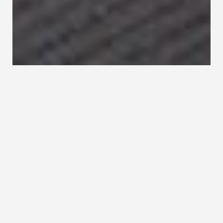
Welche Treppenbeleuchtung?
Lichtquellen an der Treppe oder in deren Umfeld
sorgen für stimmungsvolle Akzente. Und
zusätzlich erhöhen sie die
Sicherheit beim
Treppen gehen
, wenn das Tageslicht bzw. die
Wand- oder Deckenbeleuchtung nicht ausreicht.
Atmosphäre und Sicherheit durch richtige
Treppenbeleuchtung. Sie möchten mehr Licht
auf Ihrer Treppe? Wir haben viele Ideen, die wir