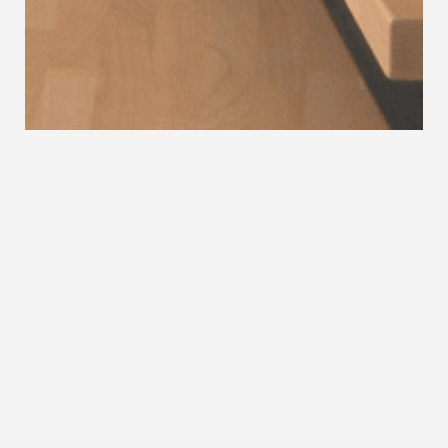
IMPRESSUM
Ramp Treppenbau
Welsern 1
4872 Neukirchen
Tel: 07682 7175
Fax: 07682 7175 20
E-mail: office@ramp-treppenbau.at