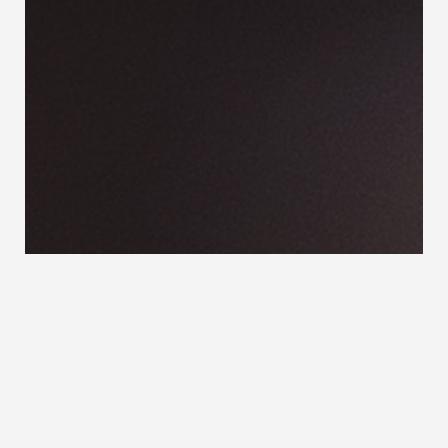
Materialien, Produktion und
Qualität im Überblick
Unser gemeinsames Ziel ist:
Treppen für viele
Jahre Nutzung – gefertigt mit geprüften
Materialien und regionaler Produktion.