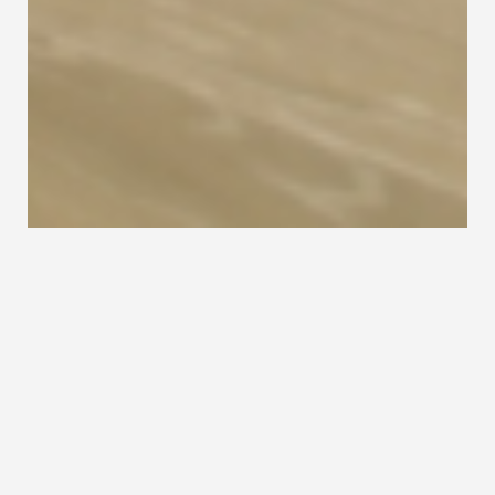
Machen Sie Betontreppen
wohnlicher
Unverkleidete Betontreppen sind nicht
jedermanns Sache. Und das aus gutem Grund:
Der Eindruck einer
Betontreppe
ohne Holz wirkt
oft kalt und düster. Das erinnert schnell an eine
Kellertreppe. Stufen auf Beton sind eine