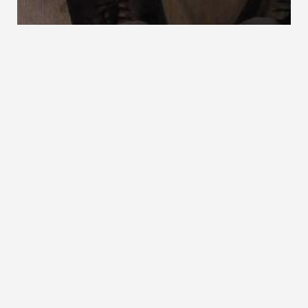
Haupttreppen
Höhendifferenz bei Stufen
Herkömmliche Holztreppen
siehe
handwerkliche Holztreppen
ZURÜCK ZUM LEXIKON
NACH OBEN